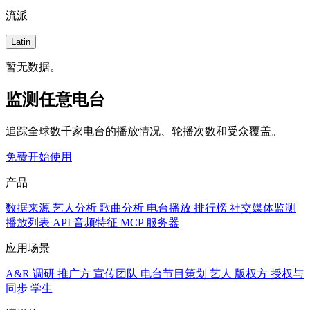
流派
Latin
暂无数据。
监测任意电台
追踪全球数千家电台的播放情况、轮播次数和受众覆盖。
免费开始使用
产品
数据来源
艺人分析
歌曲分析
电台播放
排行榜
社交媒体监测
播放列表
API
音频特征
MCP 服务器
应用场景
A&R 调研
推广方
宣传团队
电台节目策划
艺人
版权方
授权与
同步
学生