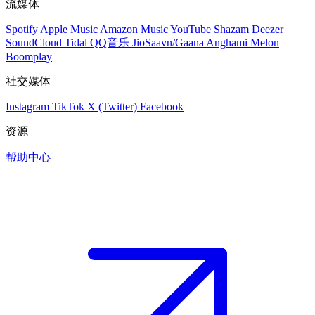
流媒体
Spotify
Apple Music
Amazon Music
YouTube
Shazam
Deezer
SoundCloud
Tidal
QQ音乐
JioSaavn/Gaana
Anghami
Melon
Boomplay
社交媒体
Instagram
TikTok
X (Twitter)
Facebook
资源
帮助中心