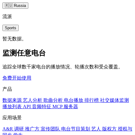
🇷🇺 Russia
流派
Sports
暂无数据。
监测任意电台
追踪全球数千家电台的播放情况、轮播次数和受众覆盖。
免费开始使用
产品
数据来源
艺人分析
歌曲分析
电台播放
排行榜
社交媒体监测
播放列表
API
音频特征
MCP 服务器
应用场景
A&R 调研
推广方
宣传团队
电台节目策划
艺人
版权方
授权与