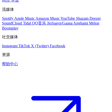
同步
学生
流媒体
Spotify
Apple Music
Amazon Music
YouTube
Shazam
Deezer
SoundCloud
Tidal
QQ音乐
JioSaavn/Gaana
Anghami
Melon
Boomplay
社交媒体
Instagram
TikTok
X (Twitter)
Facebook
资源
帮助中心