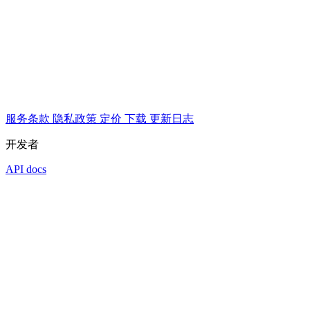
服务条款
隐私政策
定价
下载
更新日志
开发者
API docs