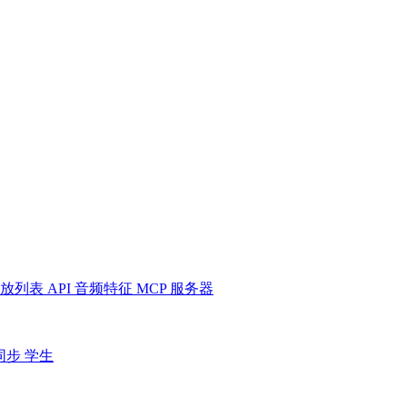
放列表
API
音频特征
MCP 服务器
同步
学生