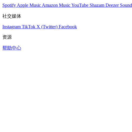
Spotify
Apple Music
Amazon Music
YouTube
Shazam
Deezer
Sound
社交媒体
Instagram
TikTok
X (Twitter)
Facebook
资源
帮助中心