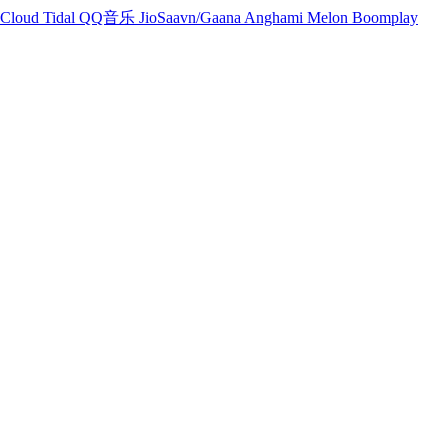
Cloud
Tidal
QQ音乐
JioSaavn/Gaana
Anghami
Melon
Boomplay