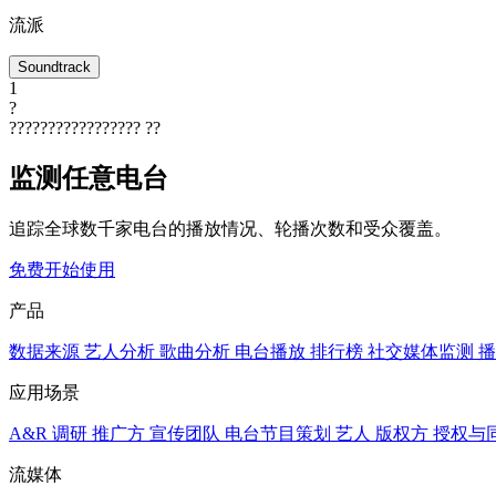
流派
Soundtrack
1
?
?????????????????
??
监测任意电台
追踪全球数千家电台的播放情况、轮播次数和受众覆盖。
免费开始使用
产品
数据来源
艺人分析
歌曲分析
电台播放
排行榜
社交媒体监测
播
应用场景
A&R 调研
推广方
宣传团队
电台节目策划
艺人
版权方
授权与
流媒体