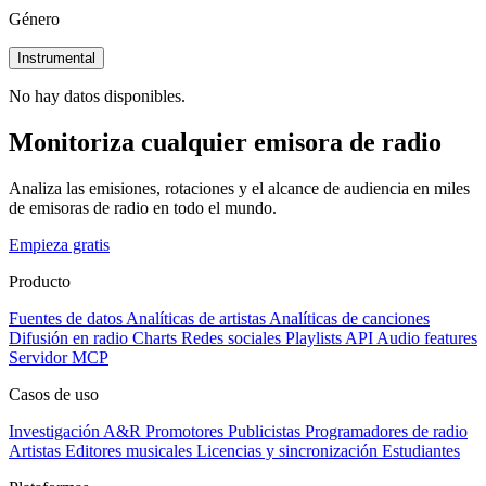
Género
Instrumental
No hay datos disponibles.
Monitoriza cualquier emisora de radio
Analiza las emisiones, rotaciones y el alcance de audiencia en miles
de emisoras de radio en todo el mundo.
Empieza gratis
Producto
Fuentes de datos
Analíticas de artistas
Analíticas de canciones
Difusión en radio
Charts
Redes sociales
Playlists
API
Audio features
Servidor MCP
Casos de uso
Investigación A&R
Promotores
Publicistas
Programadores de radio
Artistas
Editores musicales
Licencias y sincronización
Estudiantes