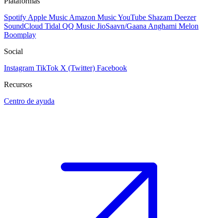
Plataformas
Spotify
Apple Music
Amazon Music
YouTube
Shazam
Deezer
SoundCloud
Tidal
QQ Music
JioSaavn/Gaana
Anghami
Melon
Boomplay
Social
Instagram
TikTok
X (Twitter)
Facebook
Recursos
Centro de ayuda