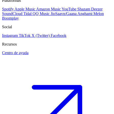
Plataformas
Spotify
Apple Music
Amazon Music
YouTube
Shazam
Deezer
SoundCloud
Tidal
QQ Music
JioSaavn/Gaana
Anghami
Melon
Boomplay
Social
Instagram
TikTok
X (Twitter)
Facebook
Recursos
Centro de ayuda