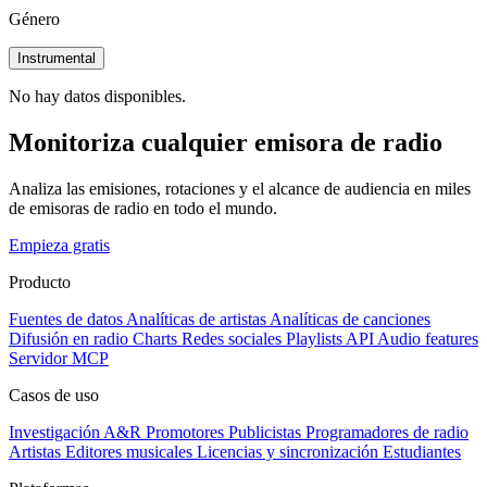
Género
Instrumental
No hay datos disponibles.
Monitoriza cualquier emisora de radio
Analiza las emisiones, rotaciones y el alcance de audiencia en miles
de emisoras de radio en todo el mundo.
Empieza gratis
Producto
Fuentes de datos
Analíticas de artistas
Analíticas de canciones
Difusión en radio
Charts
Redes sociales
Playlists
API
Audio features
Servidor MCP
Casos de uso
Investigación A&R
Promotores
Publicistas
Programadores de radio
Artistas
Editores musicales
Licencias y sincronización
Estudiantes