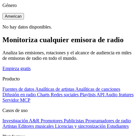
Género
American
No hay datos disponibles.
Monitoriza cualquier emisora de radio
Analiza las emisiones, rotaciones y el alcance de audiencia en miles
de emisoras de radio en todo el mundo.
Empieza gratis
Producto
Fuentes de datos
Analíticas de artistas
Analíticas de canciones
Difusión en radio
Charts
Redes sociales
Playlists
API
Audio features
Servidor MCP
Casos de uso
Investigación A&R
Promotores
Publicistas
Programadores de radio
Artistas
Editores musicales
Licencias y sincronización
Estudiantes