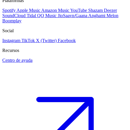
Plataformas
Spotify
Apple Music
Amazon Music
YouTube
Shazam
Deezer
SoundCloud
Tidal
QQ Music
JioSaavn/Gaana
Anghami
Melon
Boomplay
Social
Instagram
TikTok
X (Twitter)
Facebook
Recursos
Centro de ayuda