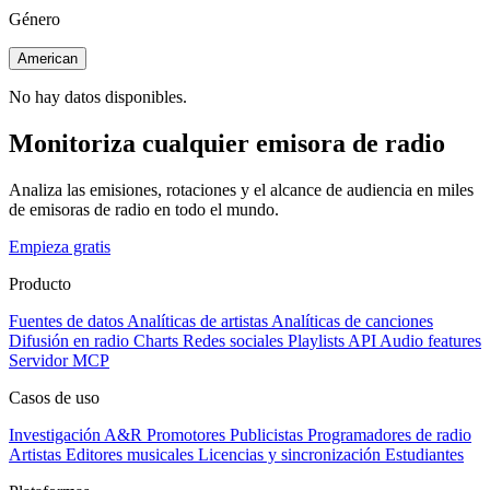
Género
American
No hay datos disponibles.
Monitoriza cualquier emisora de radio
Analiza las emisiones, rotaciones y el alcance de audiencia en miles
de emisoras de radio en todo el mundo.
Empieza gratis
Producto
Fuentes de datos
Analíticas de artistas
Analíticas de canciones
Difusión en radio
Charts
Redes sociales
Playlists
API
Audio features
Servidor MCP
Casos de uso
Investigación A&R
Promotores
Publicistas
Programadores de radio
Artistas
Editores musicales
Licencias y sincronización
Estudiantes