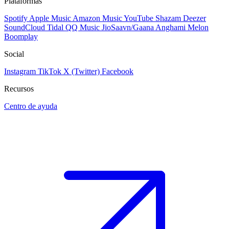
Plataformas
Spotify
Apple Music
Amazon Music
YouTube
Shazam
Deezer
SoundCloud
Tidal
QQ Music
JioSaavn/Gaana
Anghami
Melon
Boomplay
Social
Instagram
TikTok
X (Twitter)
Facebook
Recursos
Centro de ayuda