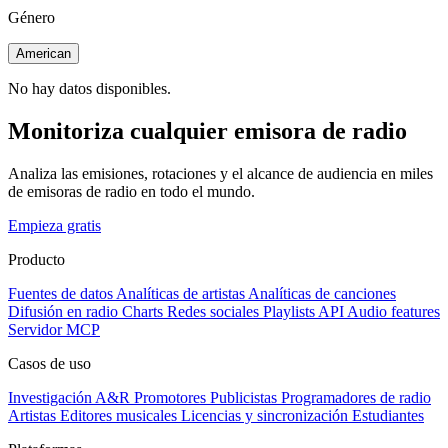
Género
American
No hay datos disponibles.
Monitoriza cualquier emisora de radio
Analiza las emisiones, rotaciones y el alcance de audiencia en miles
de emisoras de radio en todo el mundo.
Empieza gratis
Producto
Fuentes de datos
Analíticas de artistas
Analíticas de canciones
Difusión en radio
Charts
Redes sociales
Playlists
API
Audio features
Servidor MCP
Casos de uso
Investigación A&R
Promotores
Publicistas
Programadores de radio
Artistas
Editores musicales
Licencias y sincronización
Estudiantes