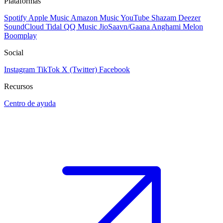
Plataformas
Spotify
Apple Music
Amazon Music
YouTube
Shazam
Deezer
SoundCloud
Tidal
QQ Music
JioSaavn/Gaana
Anghami
Melon
Boomplay
Social
Instagram
TikTok
X (Twitter)
Facebook
Recursos
Centro de ayuda