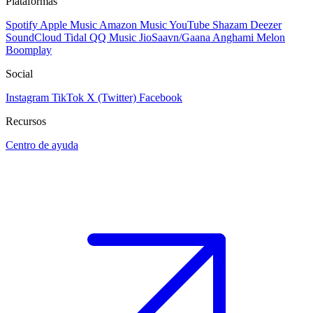
Plataformas
Spotify
Apple Music
Amazon Music
YouTube
Shazam
Deezer
SoundCloud
Tidal
QQ Music
JioSaavn/Gaana
Anghami
Melon
Boomplay
Social
Instagram
TikTok
X (Twitter)
Facebook
Recursos
Centro de ayuda