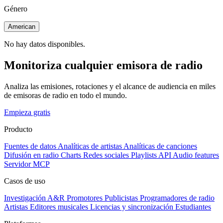
Género
American
No hay datos disponibles.
Monitoriza cualquier emisora de radio
Analiza las emisiones, rotaciones y el alcance de audiencia en miles
de emisoras de radio en todo el mundo.
Empieza gratis
Producto
Fuentes de datos
Analíticas de artistas
Analíticas de canciones
Difusión en radio
Charts
Redes sociales
Playlists
API
Audio features
Servidor MCP
Casos de uso
Investigación A&R
Promotores
Publicistas
Programadores de radio
Artistas
Editores musicales
Licencias y sincronización
Estudiantes