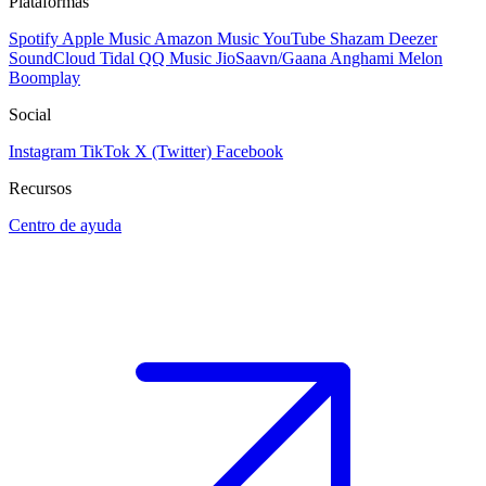
Plataformas
Spotify
Apple Music
Amazon Music
YouTube
Shazam
Deezer
SoundCloud
Tidal
QQ Music
JioSaavn/Gaana
Anghami
Melon
Boomplay
Social
Instagram
TikTok
X (Twitter)
Facebook
Recursos
Centro de ayuda