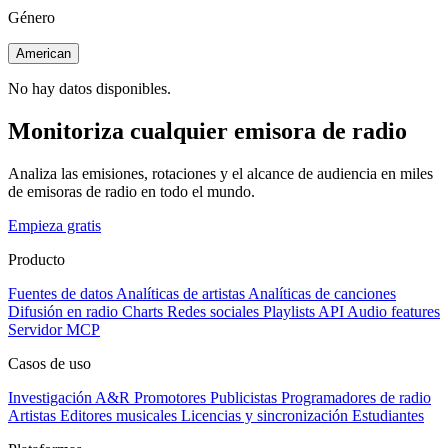
Género
American
No hay datos disponibles.
Monitoriza cualquier emisora de radio
Analiza las emisiones, rotaciones y el alcance de audiencia en miles
de emisoras de radio en todo el mundo.
Empieza gratis
Producto
Fuentes de datos
Analíticas de artistas
Analíticas de canciones
Difusión en radio
Charts
Redes sociales
Playlists
API
Audio features
Servidor MCP
Casos de uso
Investigación A&R
Promotores
Publicistas
Programadores de radio
Artistas
Editores musicales
Licencias y sincronización
Estudiantes