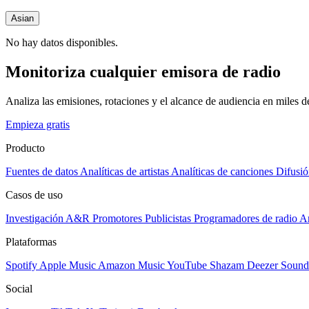
Asian
No hay datos disponibles.
Monitoriza cualquier emisora de radio
Analiza las emisiones, rotaciones y el alcance de audiencia en miles 
Empieza gratis
Producto
Fuentes de datos
Analíticas de artistas
Analíticas de canciones
Difusió
Casos de uso
Investigación A&R
Promotores
Publicistas
Programadores de radio
Ar
Plataformas
Spotify
Apple Music
Amazon Music
YouTube
Shazam
Deezer
Sound
Social