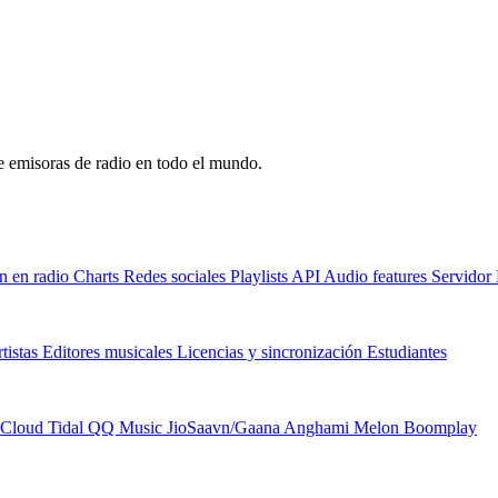
de emisoras de radio en todo el mundo.
n en radio
Charts
Redes sociales
Playlists
API
Audio features
Servido
tistas
Editores musicales
Licencias y sincronización
Estudiantes
Cloud
Tidal
QQ Music
JioSaavn/Gaana
Anghami
Melon
Boomplay