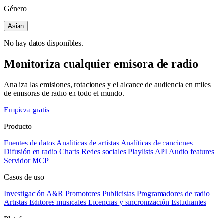
Género
Asian
No hay datos disponibles.
Monitoriza cualquier emisora de radio
Analiza las emisiones, rotaciones y el alcance de audiencia en miles
de emisoras de radio en todo el mundo.
Empieza gratis
Producto
Fuentes de datos
Analíticas de artistas
Analíticas de canciones
Difusión en radio
Charts
Redes sociales
Playlists
API
Audio features
Servidor MCP
Casos de uso
Investigación A&R
Promotores
Publicistas
Programadores de radio
Artistas
Editores musicales
Licencias y sincronización
Estudiantes