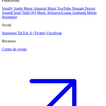
Plataformas
Spotify
Apple Music
Amazon Music
YouTube
Shazam
Deezer
SoundCloud
Tidal
QQ Music
JioSaavn/Gaana
Anghami
Melon
Boomplay
Social
Instagram
TikTok
X (Twitter)
Facebook
Recursos
Centro de ayuda