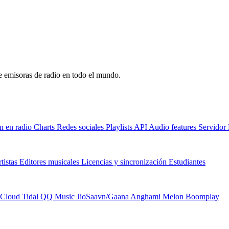
de emisoras de radio en todo el mundo.
n en radio
Charts
Redes sociales
Playlists
API
Audio features
Servido
tistas
Editores musicales
Licencias y sincronización
Estudiantes
Cloud
Tidal
QQ Music
JioSaavn/Gaana
Anghami
Melon
Boomplay