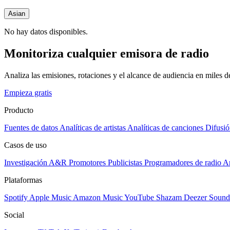
Asian
No hay datos disponibles.
Monitoriza cualquier emisora de radio
Analiza las emisiones, rotaciones y el alcance de audiencia en miles 
Empieza gratis
Producto
Fuentes de datos
Analíticas de artistas
Analíticas de canciones
Difusió
Casos de uso
Investigación A&R
Promotores
Publicistas
Programadores de radio
Ar
Plataformas
Spotify
Apple Music
Amazon Music
YouTube
Shazam
Deezer
Sound
Social