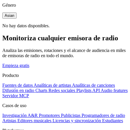
Género
Asian
No hay datos disponibles.
Monitoriza cualquier emisora de radio
Analiza las emisiones, rotaciones y el alcance de audiencia en miles
de emisoras de radio en todo el mundo.
Empieza gratis
Producto
Fuentes de datos
Analíticas de artistas
Analíticas de canciones
Difusión en radio
Charts
Redes sociales
Playlists
API
Audio features
Servidor MCP
Casos de uso
Investigación A&R
Promotores
Publicistas
Programadores de radio
Artistas
Editores musicales
Licencias y sincronización
Estudiantes