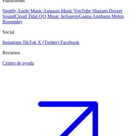
Plataformas
Spotify
Apple Music
Amazon Music
YouTube
Shazam
Deezer
SoundCloud
Tidal
QQ Music
JioSaavn/Gaana
Anghami
Melon
Boomplay
Social
Instagram
TikTok
X (Twitter)
Facebook
Recursos
Centro de ayuda