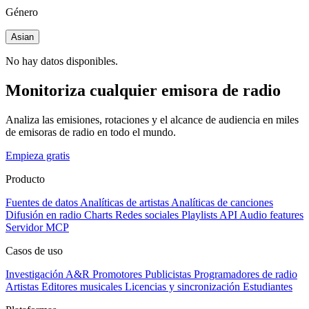
Género
Asian
No hay datos disponibles.
Monitoriza cualquier emisora de radio
Analiza las emisiones, rotaciones y el alcance de audiencia en miles
de emisoras de radio en todo el mundo.
Empieza gratis
Producto
Fuentes de datos
Analíticas de artistas
Analíticas de canciones
Difusión en radio
Charts
Redes sociales
Playlists
API
Audio features
Servidor MCP
Casos de uso
Investigación A&R
Promotores
Publicistas
Programadores de radio
Artistas
Editores musicales
Licencias y sincronización
Estudiantes