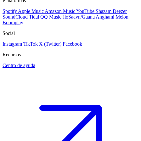
Plataformas
Spotify
Apple Music
Amazon Music
YouTube
Shazam
Deezer
SoundCloud
Tidal
QQ Music
JioSaavn/Gaana
Anghami
Melon
Boomplay
Social
Instagram
TikTok
X (Twitter)
Facebook
Recursos
Centro de ayuda