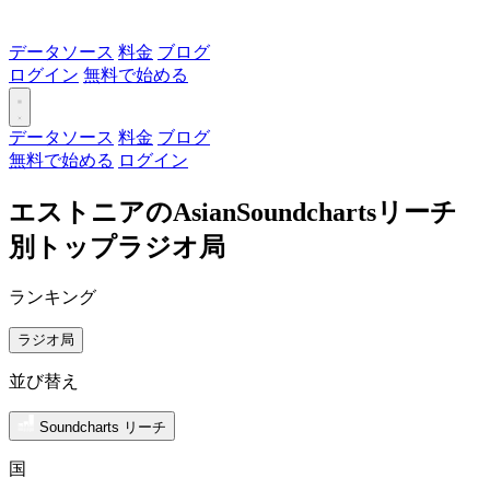
データソース
料金
ブログ
ログイン
無料で始める
データソース
料金
ブログ
無料で始める
ログイン
エストニアのAsianSoundchartsリーチ
別トップラジオ局
ランキング
ラジオ局
並び替え
Soundcharts リーチ
国