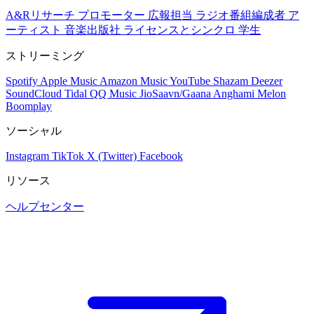
A&Rリサーチ
プロモーター
広報担当
ラジオ番組編成者
ア
ーティスト
音楽出版社
ライセンスとシンクロ
学生
ストリーミング
Spotify
Apple Music
Amazon Music
YouTube
Shazam
Deezer
SoundCloud
Tidal
QQ Music
JioSaavn/Gaana
Anghami
Melon
Boomplay
ソーシャル
Instagram
TikTok
X (Twitter)
Facebook
リソース
ヘルプセンター