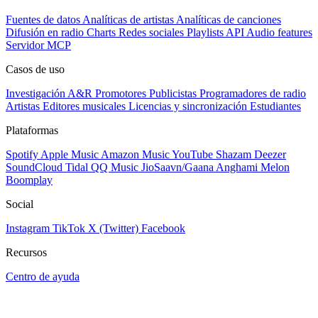
Fuentes de datos
Analíticas de artistas
Analíticas de canciones
Difusión en radio
Charts
Redes sociales
Playlists
API
Audio features
Servidor MCP
Casos de uso
Investigación A&R
Promotores
Publicistas
Programadores de radio
Artistas
Editores musicales
Licencias y sincronización
Estudiantes
Plataformas
Spotify
Apple Music
Amazon Music
YouTube
Shazam
Deezer
SoundCloud
Tidal
QQ Music
JioSaavn/Gaana
Anghami
Melon
Boomplay
Social
Instagram
TikTok
X (Twitter)
Facebook
Recursos
Centro de ayuda