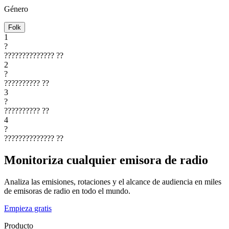
Género
Folk
1
?
??????????????
??
2
?
??????????
??
3
?
??????????
??
4
?
??????????????
??
Monitoriza cualquier emisora de radio
Analiza las emisiones, rotaciones y el alcance de audiencia en miles
de emisoras de radio en todo el mundo.
Empieza gratis
Producto