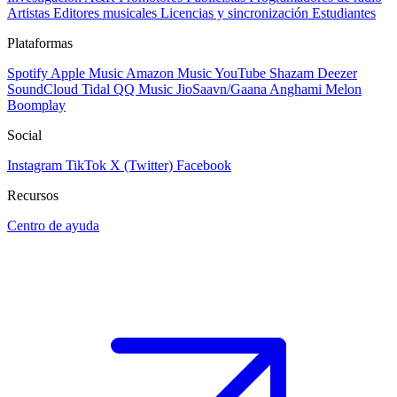
Artistas
Editores musicales
Licencias y sincronización
Estudiantes
Plataformas
Spotify
Apple Music
Amazon Music
YouTube
Shazam
Deezer
SoundCloud
Tidal
QQ Music
JioSaavn/Gaana
Anghami
Melon
Boomplay
Social
Instagram
TikTok
X (Twitter)
Facebook
Recursos
Centro de ayuda