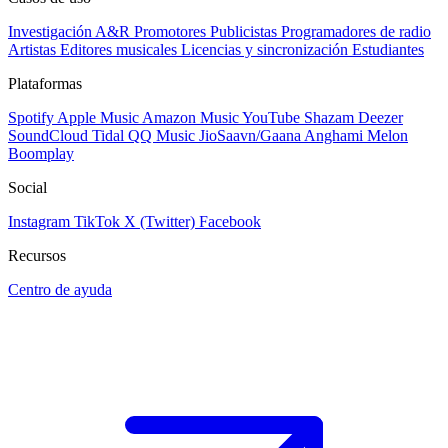
Investigación A&R
Promotores
Publicistas
Programadores de radio
Artistas
Editores musicales
Licencias y sincronización
Estudiantes
Plataformas
Spotify
Apple Music
Amazon Music
YouTube
Shazam
Deezer
SoundCloud
Tidal
QQ Music
JioSaavn/Gaana
Anghami
Melon
Boomplay
Social
Instagram
TikTok
X (Twitter)
Facebook
Recursos
Centro de ayuda