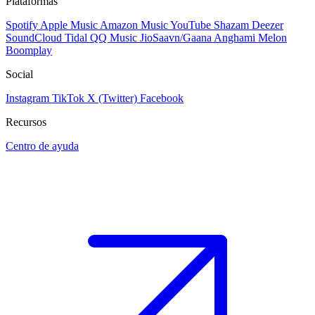
Plataformas
Spotify
Apple Music
Amazon Music
YouTube
Shazam
Deezer
SoundCloud
Tidal
QQ Music
JioSaavn/Gaana
Anghami
Melon
Boomplay
Social
Instagram
TikTok
X (Twitter)
Facebook
Recursos
Centro de ayuda