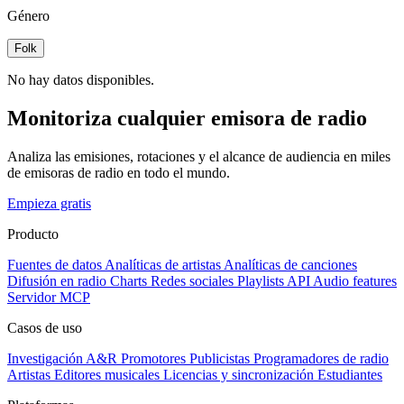
Género
Folk
No hay datos disponibles.
Monitoriza cualquier emisora de radio
Analiza las emisiones, rotaciones y el alcance de audiencia en miles
de emisoras de radio en todo el mundo.
Empieza gratis
Producto
Fuentes de datos
Analíticas de artistas
Analíticas de canciones
Difusión en radio
Charts
Redes sociales
Playlists
API
Audio features
Servidor MCP
Casos de uso
Investigación A&R
Promotores
Publicistas
Programadores de radio
Artistas
Editores musicales
Licencias y sincronización
Estudiantes