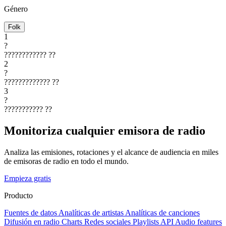
Género
Folk
1
?
????????????
??
2
?
?????????????
??
3
?
???????????
??
Monitoriza cualquier emisora de radio
Analiza las emisiones, rotaciones y el alcance de audiencia en miles
de emisoras de radio en todo el mundo.
Empieza gratis
Producto
Fuentes de datos
Analíticas de artistas
Analíticas de canciones
Difusión en radio
Charts
Redes sociales
Playlists
API
Audio features