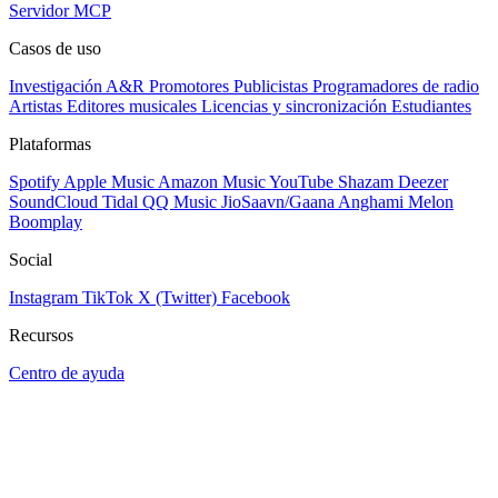
Servidor MCP
Casos de uso
Investigación A&R
Promotores
Publicistas
Programadores de radio
Artistas
Editores musicales
Licencias y sincronización
Estudiantes
Plataformas
Spotify
Apple Music
Amazon Music
YouTube
Shazam
Deezer
SoundCloud
Tidal
QQ Music
JioSaavn/Gaana
Anghami
Melon
Boomplay
Social
Instagram
TikTok
X (Twitter)
Facebook
Recursos
Centro de ayuda