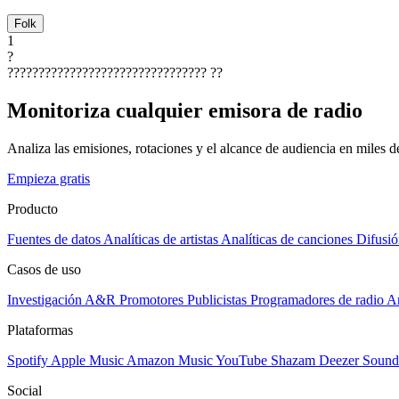
Folk
1
?
????????????????????????????????
??
Monitoriza cualquier emisora de radio
Analiza las emisiones, rotaciones y el alcance de audiencia en miles 
Empieza gratis
Producto
Fuentes de datos
Analíticas de artistas
Analíticas de canciones
Difusió
Casos de uso
Investigación A&R
Promotores
Publicistas
Programadores de radio
Ar
Plataformas
Spotify
Apple Music
Amazon Music
YouTube
Shazam
Deezer
Sound
Social