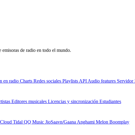
de emisoras de radio en todo el mundo.
n en radio
Charts
Redes sociales
Playlists
API
Audio features
Servido
tistas
Editores musicales
Licencias y sincronización
Estudiantes
Cloud
Tidal
QQ Music
JioSaavn/Gaana
Anghami
Melon
Boomplay