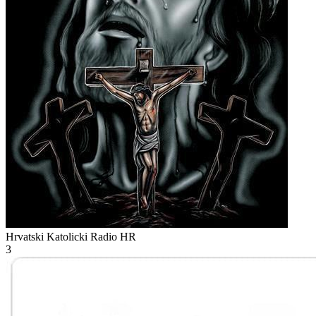
Hrvatski Katolicki Radio
HR
3