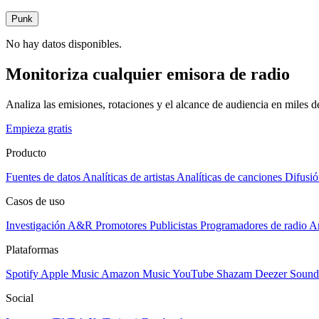
Punk
No hay datos disponibles.
Monitoriza cualquier emisora de radio
Analiza las emisiones, rotaciones y el alcance de audiencia en miles 
Empieza gratis
Producto
Fuentes de datos
Analíticas de artistas
Analíticas de canciones
Difusió
Casos de uso
Investigación A&R
Promotores
Publicistas
Programadores de radio
Ar
Plataformas
Spotify
Apple Music
Amazon Music
YouTube
Shazam
Deezer
Sound
Social