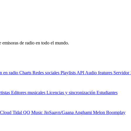
de emisoras de radio en todo el mundo.
n en radio
Charts
Redes sociales
Playlists
API
Audio features
Servido
tistas
Editores musicales
Licencias y sincronización
Estudiantes
Cloud
Tidal
QQ Music
JioSaavn/Gaana
Anghami
Melon
Boomplay