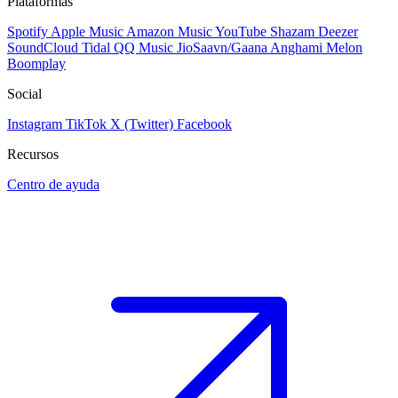
Plataformas
Spotify
Apple Music
Amazon Music
YouTube
Shazam
Deezer
SoundCloud
Tidal
QQ Music
JioSaavn/Gaana
Anghami
Melon
Boomplay
Social
Instagram
TikTok
X (Twitter)
Facebook
Recursos
Centro de ayuda