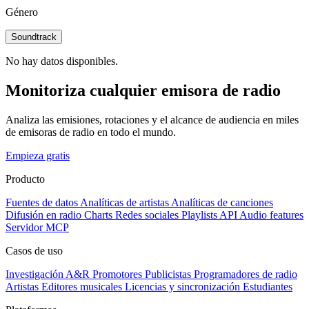
Género
Soundtrack
No hay datos disponibles.
Monitoriza cualquier emisora de radio
Analiza las emisiones, rotaciones y el alcance de audiencia en miles
de emisoras de radio en todo el mundo.
Empieza gratis
Producto
Fuentes de datos
Analíticas de artistas
Analíticas de canciones
Difusión en radio
Charts
Redes sociales
Playlists
API
Audio features
Servidor MCP
Casos de uso
Investigación A&R
Promotores
Publicistas
Programadores de radio
Artistas
Editores musicales
Licencias y sincronización
Estudiantes