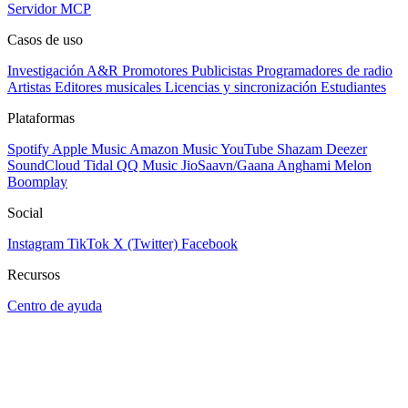
Servidor MCP
Casos de uso
Investigación A&R
Promotores
Publicistas
Programadores de radio
Artistas
Editores musicales
Licencias y sincronización
Estudiantes
Plataformas
Spotify
Apple Music
Amazon Music
YouTube
Shazam
Deezer
SoundCloud
Tidal
QQ Music
JioSaavn/Gaana
Anghami
Melon
Boomplay
Social
Instagram
TikTok
X (Twitter)
Facebook
Recursos
Centro de ayuda