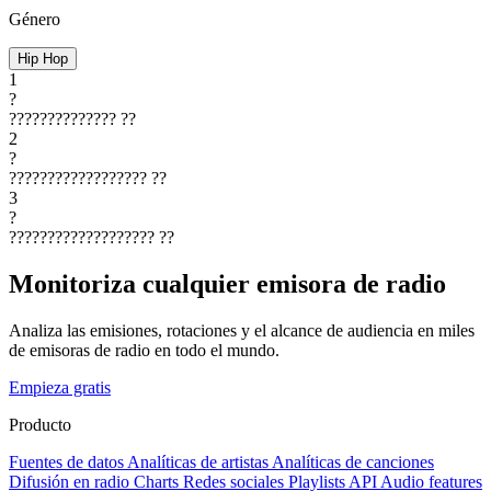
Género
Hip Hop
1
?
??????????????
??
2
?
??????????????????
??
3
?
???????????????????
??
Monitoriza cualquier emisora de radio
Analiza las emisiones, rotaciones y el alcance de audiencia en miles
de emisoras de radio en todo el mundo.
Empieza gratis
Producto
Fuentes de datos
Analíticas de artistas
Analíticas de canciones
Difusión en radio
Charts
Redes sociales
Playlists
API
Audio features