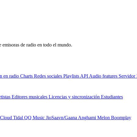
de emisoras de radio en todo el mundo.
n en radio
Charts
Redes sociales
Playlists
API
Audio features
Servido
tistas
Editores musicales
Licencias y sincronización
Estudiantes
Cloud
Tidal
QQ Music
JioSaavn/Gaana
Anghami
Melon
Boomplay