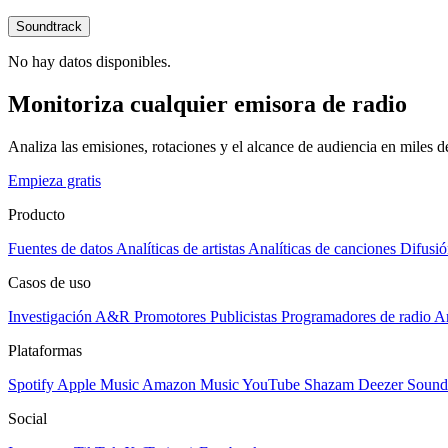
Soundtrack
No hay datos disponibles.
Monitoriza cualquier emisora de radio
Analiza las emisiones, rotaciones y el alcance de audiencia en miles 
Empieza gratis
Producto
Fuentes de datos
Analíticas de artistas
Analíticas de canciones
Difusió
Casos de uso
Investigación A&R
Promotores
Publicistas
Programadores de radio
Ar
Plataformas
Spotify
Apple Music
Amazon Music
YouTube
Shazam
Deezer
Sound
Social