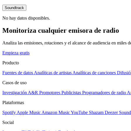
Soundtrack
No hay datos disponibles.
Monitoriza cualquier emisora de radio
Analiza las emisiones, rotaciones y el alcance de audiencia en miles 
Empieza gratis
Producto
Fuentes de datos
Analíticas de artistas
Analíticas de canciones
Difusió
Casos de uso
Investigación A&R
Promotores
Publicistas
Programadores de radio
Ar
Plataformas
Spotify
Apple Music
Amazon Music
YouTube
Shazam
Deezer
Sound
Social