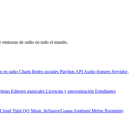
de emisoras de radio en todo el mundo.
n en radio
Charts
Redes sociales
Playlists
API
Audio features
Servido
tistas
Editores musicales
Licencias y sincronización
Estudiantes
Cloud
Tidal
QQ Music
JioSaavn/Gaana
Anghami
Melon
Boomplay