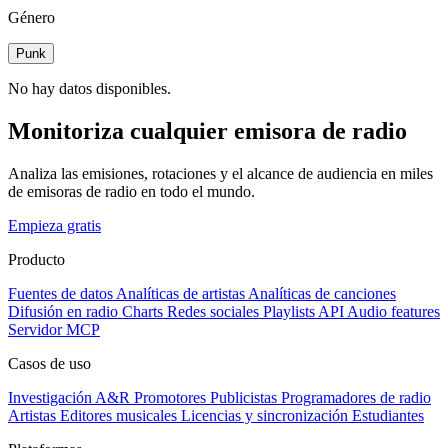
Género
Punk
No hay datos disponibles.
Monitoriza cualquier emisora de radio
Analiza las emisiones, rotaciones y el alcance de audiencia en miles
de emisoras de radio en todo el mundo.
Empieza gratis
Producto
Fuentes de datos
Analíticas de artistas
Analíticas de canciones
Difusión en radio
Charts
Redes sociales
Playlists
API
Audio features
Servidor MCP
Casos de uso
Investigación A&R
Promotores
Publicistas
Programadores de radio
Artistas
Editores musicales
Licencias y sincronización
Estudiantes