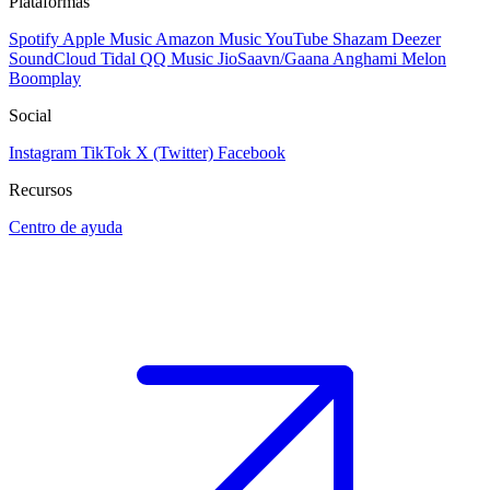
Plataformas
Spotify
Apple Music
Amazon Music
YouTube
Shazam
Deezer
SoundCloud
Tidal
QQ Music
JioSaavn/Gaana
Anghami
Melon
Boomplay
Social
Instagram
TikTok
X (Twitter)
Facebook
Recursos
Centro de ayuda