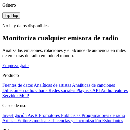
Género
Hip Hop
No hay datos disponibles.
Monitoriza cualquier emisora de radio
Analiza las emisiones, rotaciones y el alcance de audiencia en miles
de emisoras de radio en todo el mundo.
Empieza gratis
Producto
Fuentes de datos
Analíticas de artistas
Analíticas de canciones
Difusión en radio
Charts
Redes sociales
Playlists
API
Audio features
Servidor MCP
Casos de uso
Investigación A&R
Promotores
Publicistas
Programadores de radio
Artistas
Editores musicales
Licencias y sincronización
Estudiantes