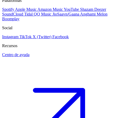
Plataformas
Spotify
Apple Music
Amazon Music
YouTube
Shazam
Deezer
SoundCloud
Tidal
QQ Music
JioSaavn/Gaana
Anghami
Melon
Boomplay
Social
Instagram
TikTok
X (Twitter)
Facebook
Recursos
Centro de ayuda