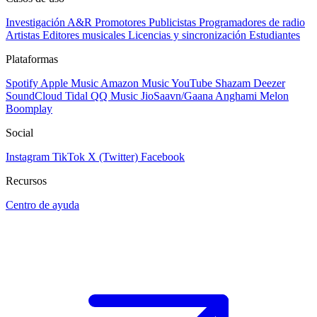
Investigación A&R
Promotores
Publicistas
Programadores de radio
Artistas
Editores musicales
Licencias y sincronización
Estudiantes
Plataformas
Spotify
Apple Music
Amazon Music
YouTube
Shazam
Deezer
SoundCloud
Tidal
QQ Music
JioSaavn/Gaana
Anghami
Melon
Boomplay
Social
Instagram
TikTok
X (Twitter)
Facebook
Recursos
Centro de ayuda