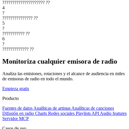
?????????????????????
??
4
?
???????????????
??
5
?
???????????
??
6
?
?????????????
??
Monitoriza cualquier emisora de radio
Analiza las emisiones, rotaciones y el alcance de audiencia en miles
de emisoras de radio en todo el mundo.
Empieza gratis
Producto
Fuentes de datos
Analíticas de artistas
Analíticas de canciones
Difusión en radio
Charts
Redes sociales
Playlists
API
Audio features
Servidor MCP
Casos de uso