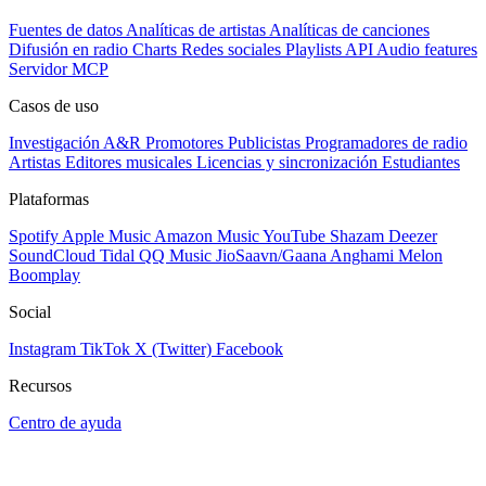
Fuentes de datos
Analíticas de artistas
Analíticas de canciones
Difusión en radio
Charts
Redes sociales
Playlists
API
Audio features
Servidor MCP
Casos de uso
Investigación A&R
Promotores
Publicistas
Programadores de radio
Artistas
Editores musicales
Licencias y sincronización
Estudiantes
Plataformas
Spotify
Apple Music
Amazon Music
YouTube
Shazam
Deezer
SoundCloud
Tidal
QQ Music
JioSaavn/Gaana
Anghami
Melon
Boomplay
Social
Instagram
TikTok
X (Twitter)
Facebook
Recursos
Centro de ayuda