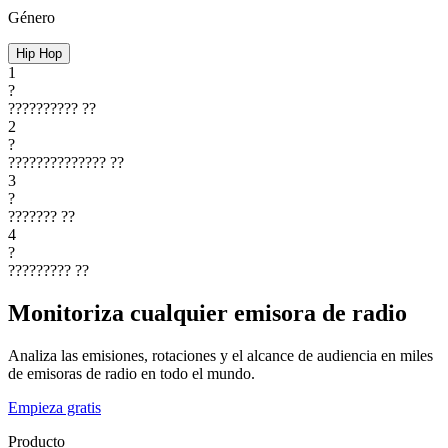
Género
Hip Hop
1
?
??????????
??
2
?
??????????????
??
3
?
???????
??
4
?
?????????
??
Monitoriza cualquier emisora de radio
Analiza las emisiones, rotaciones y el alcance de audiencia en miles
de emisoras de radio en todo el mundo.
Empieza gratis
Producto