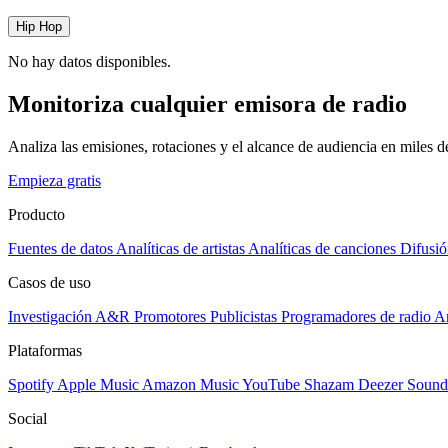
Hip Hop
No hay datos disponibles.
Monitoriza cualquier emisora de radio
Analiza las emisiones, rotaciones y el alcance de audiencia en miles 
Empieza gratis
Producto
Fuentes de datos
Analíticas de artistas
Analíticas de canciones
Difusió
Casos de uso
Investigación A&R
Promotores
Publicistas
Programadores de radio
Ar
Plataformas
Spotify
Apple Music
Amazon Music
YouTube
Shazam
Deezer
Sound
Social