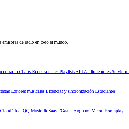
de emisoras de radio en todo el mundo.
n en radio
Charts
Redes sociales
Playlists
API
Audio features
Servido
tistas
Editores musicales
Licencias y sincronización
Estudiantes
Cloud
Tidal
QQ Music
JioSaavn/Gaana
Anghami
Melon
Boomplay