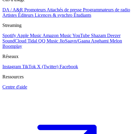
DA / A&R
Promoteurs
Attachés de presse
Programmateurs de radio
Artistes
Éditeurs
Licences & synchro
Étudiants
Streaming
Spotify
Apple Music
Amazon Music
YouTube
Shazam
Deezer
SoundCloud
Tidal
QQ Music
JioSaavn/Gaana
Anghami
Melon
Boomplay
Réseaux
Instagram
TikTok
X (Twitter)
Facebook
Ressources
Centre d'aide