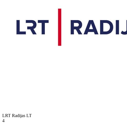
LRT Radijas
LT
4