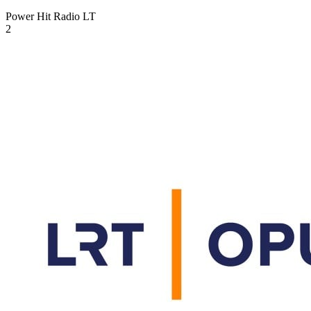
Power Hit Radio
LT
2