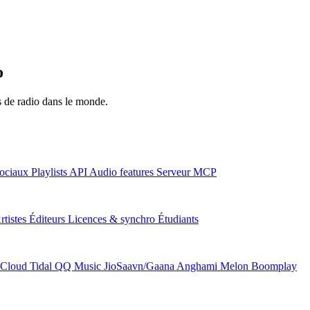
o
ns de radio dans le monde.
ociaux
Playlists
API
Audio features
Serveur MCP
rtistes
Éditeurs
Licences & synchro
Étudiants
Cloud
Tidal
QQ Music
JioSaavn/Gaana
Anghami
Melon
Boomplay