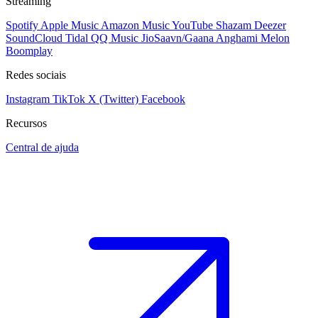
Streaming
Spotify
Apple Music
Amazon Music
YouTube
Shazam
Deezer
SoundCloud
Tidal
QQ Music
JioSaavn/Gaana
Anghami
Melon
Boomplay
Redes sociais
Instagram
TikTok
X (Twitter)
Facebook
Recursos
Central de ajuda