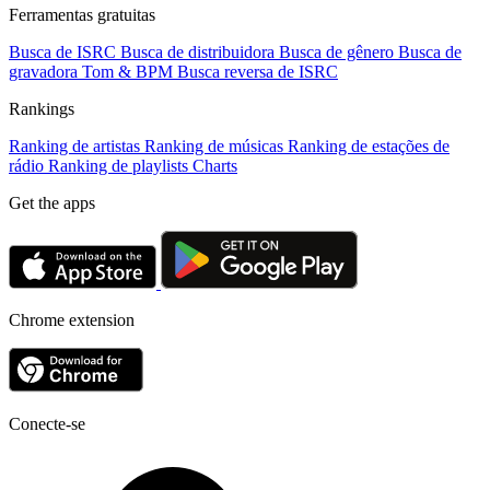
Ferramentas gratuitas
Busca de ISRC
Busca de distribuidora
Busca de gênero
Busca de
gravadora
Tom & BPM
Busca reversa de ISRC
Rankings
Ranking de artistas
Ranking de músicas
Ranking de estações de
rádio
Ranking de playlists
Charts
Get the apps
Chrome extension
Conecte-se