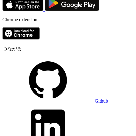
Chrome extension
つながる
Github