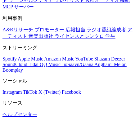
ト
ソーシャルメディア
プレイリスト
API
オーディオ機能
MCP サーバー
利用事例
A&Rリサーチ
プロモーター
広報担当
ラジオ番組編成者
ア
ーティスト
音楽出版社
ライセンスとシンクロ
学生
ストリーミング
Spotify
Apple Music
Amazon Music
YouTube
Shazam
Deezer
SoundCloud
Tidal
QQ Music
JioSaavn/Gaana
Anghami
Melon
Boomplay
ソーシャル
Instagram
TikTok
X (Twitter)
Facebook
リソース
ヘルプセンター