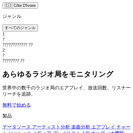
🇨🇮 Côte D'Ivoire
ジャンル
すべてのジャンル
1
?
????????????
??
2
?
????????
??
あらゆるラジオ局をモニタリング
世界中の数千のラジオ局のエアプレイ、放送回数、リスナー
リーチを追跡。
無料で始める
製品
データソース
アーティスト分析
楽曲分析
エアプレイ
チャー