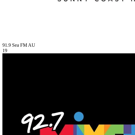
91.9 Sea FM
AU
19