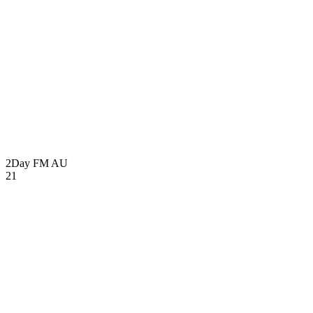
2Day FM
AU
21