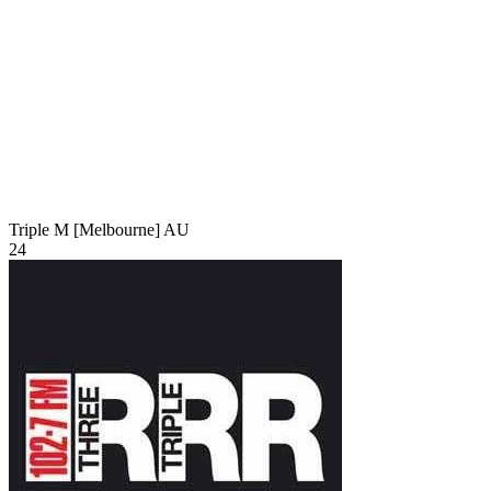
Triple M [Melbourne]
AU
24