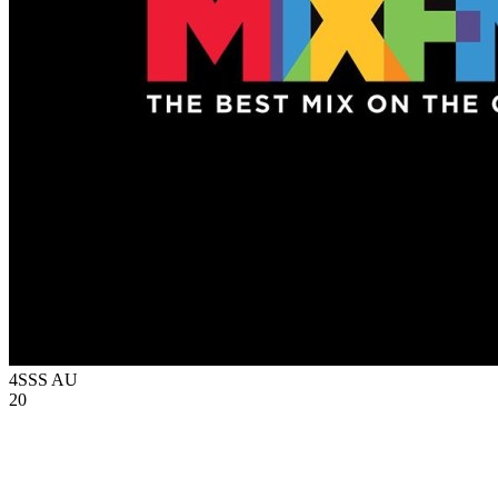
4SSS
AU
20