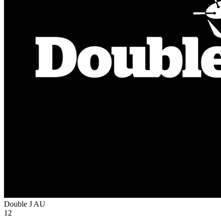
Double J
AU
12