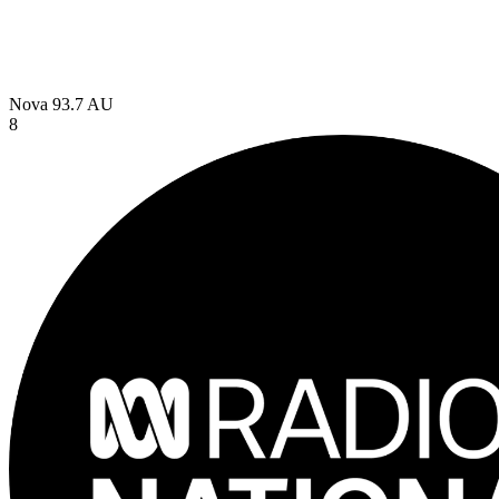
Nova 93.7
AU
8