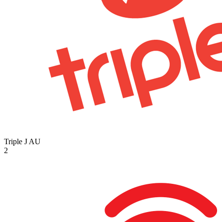
Triple J
AU
2