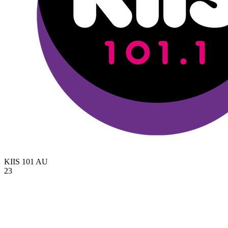
KIIS 101
AU
23