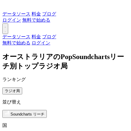
データソース
料金
ブログ
ログイン
無料で始める
データソース
料金
ブログ
無料で始める
ログイン
オーストラリアのPopSoundchartsリー
チ別トップラジオ局
ランキング
ラジオ局
並び替え
Soundcharts リーチ
国