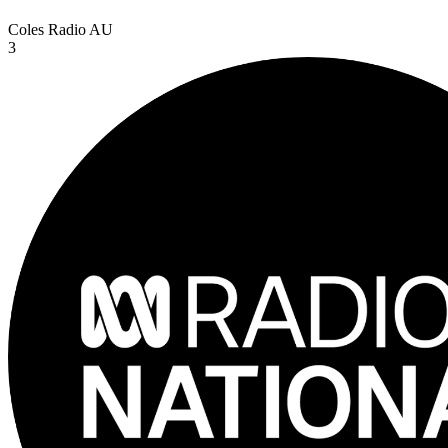
Coles Radio
AU
3