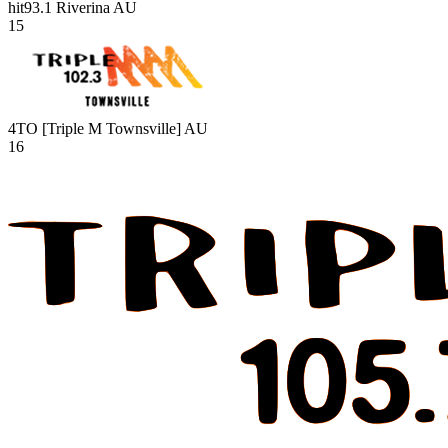
hit93.1 Riverina
AU
15
4TO [Triple M Townsville]
AU
16