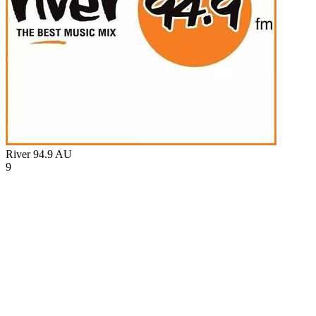
River 94.9
AU
9