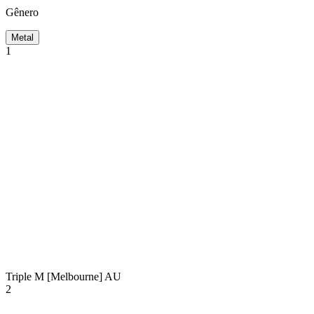
Gênero
Metal
1
Triple M [Melbourne]
AU
2