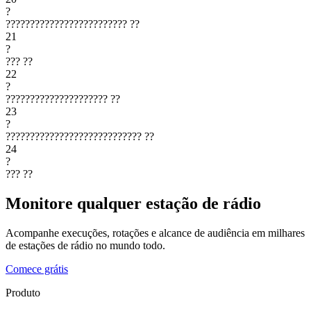
?
?????????????????????????
??
21
?
???
??
22
?
?????????????????????
??
23
?
????????????????????????????
??
24
?
???
??
Monitore qualquer estação de rádio
Acompanhe execuções, rotações e alcance de audiência em milhares
de estações de rádio no mundo todo.
Comece grátis
Produto