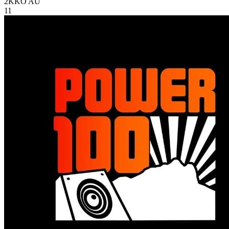
2KKO
AU
11