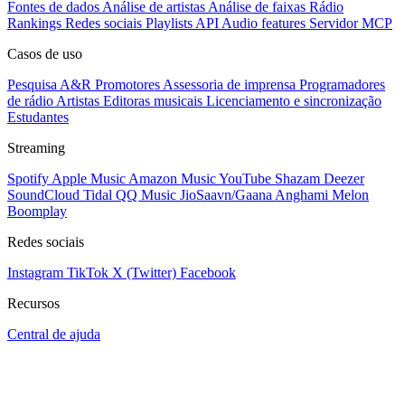
Fontes de dados
Análise de artistas
Análise de faixas
Rádio
Rankings
Redes sociais
Playlists
API
Audio features
Servidor MCP
Casos de uso
Pesquisa A&R
Promotores
Assessoria de imprensa
Programadores
de rádio
Artistas
Editoras musicais
Licenciamento e sincronização
Estudantes
Streaming
Spotify
Apple Music
Amazon Music
YouTube
Shazam
Deezer
SoundCloud
Tidal
QQ Music
JioSaavn/Gaana
Anghami
Melon
Boomplay
Redes sociais
Instagram
TikTok
X (Twitter)
Facebook
Recursos
Central de ajuda