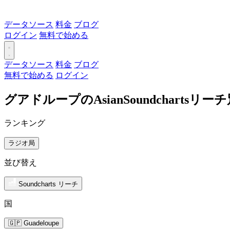
データソース
料金
ブログ
ログイン
無料で始める
データソース
料金
ブログ
無料で始める
ログイン
グアドループのAsianSoundcharts
ランキング
ラジオ局
並び替え
Soundcharts リーチ
国
🇬🇵 Guadeloupe