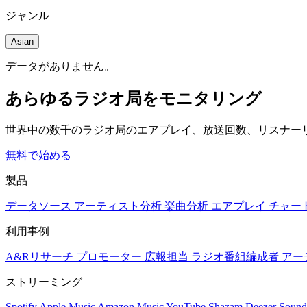
ジャンル
Asian
データがありません。
あらゆるラジオ局をモニタリング
世界中の数千のラジオ局のエアプレイ、放送回数、リスナー
無料で始める
製品
データソース
アーティスト分析
楽曲分析
エアプレイ
チャー
利用事例
A&Rリサーチ
プロモーター
広報担当
ラジオ番組編成者
アー
ストリーミング
Spotify
Apple Music
Amazon Music
YouTube
Shazam
Deezer
Sound