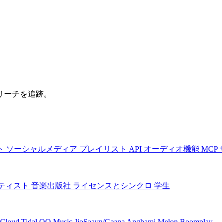
リーチを追跡。
ト
ソーシャルメディア
プレイリスト
API
オーディオ機能
MCP
ティスト
音楽出版社
ライセンスとシンクロ
学生
Cloud
Tidal
QQ Music
JioSaavn/Gaana
Anghami
Melon
Boomplay