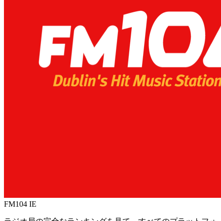
FM104
IE