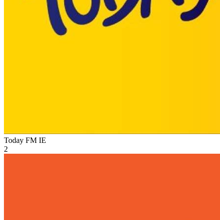
Today FM
IE
2