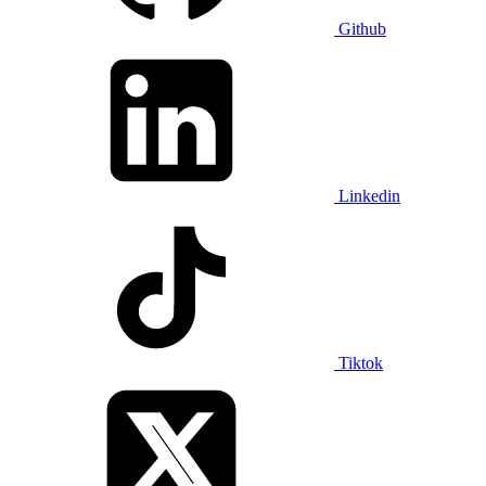
Github
Linkedin
Tiktok