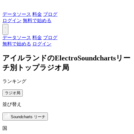
データソース
料金
ブログ
ログイン
無料で始める
データソース
料金
ブログ
無料で始める
ログイン
アイルランドのElectroSoundchartsリー
チ別トップラジオ局
ランキング
ラジオ局
並び替え
Soundcharts リーチ
国