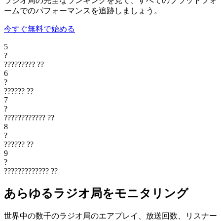
ラジオ局の完全なランキングを見て、すべてのプラットフォ
ームでのパフォーマンスを追跡しましょう。
今すぐ無料で始める
5
?
?????????
??
6
?
??????
??
7
?
????????????
??
8
?
??????
??
9
?
?????????????
??
あらゆるラジオ局をモニタリング
世界中の数千のラジオ局のエアプレイ、放送回数、リスナー