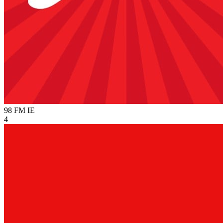
98 FM
IE
4