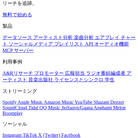
リーチを追跡。
無料で始める
製品
データソース
アーティスト分析
楽曲分析
エアプレイ
チャー
ト
ソーシャルメディア
プレイリスト
API
オーディオ機能
MCP サーバー
利用事例
A&Rリサーチ
プロモーター
広報担当
ラジオ番組編成者
ア
ーティスト
音楽出版社
ライセンスとシンクロ
学生
ストリーミング
Spotify
Apple Music
Amazon Music
YouTube
Shazam
Deezer
SoundCloud
Tidal
QQ Music
JioSaavn/Gaana
Anghami
Melon
Boomplay
ソーシャル
Instagram
TikTok
X (Twitter)
Facebook