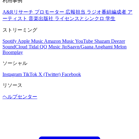
利用事例
A&Rリサーチ
プロモーター
広報担当
ラジオ番組編成者
ア
ーティスト
音楽出版社
ライセンスとシンクロ
学生
ストリーミング
Spotify
Apple Music
Amazon Music
YouTube
Shazam
Deezer
SoundCloud
Tidal
QQ Music
JioSaavn/Gaana
Anghami
Melon
Boomplay
ソーシャル
Instagram
TikTok
X (Twitter)
Facebook
リソース
ヘルプセンター