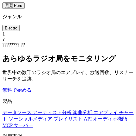
🇵🇪 Peru
ジャンル
Electro
1
?
????????
??
あらゆるラジオ局をモニタリング
世界中の数千のラジオ局のエアプレイ、放送回数、リスナー
リーチを追跡。
無料で始める
製品
データソース
アーティスト分析
楽曲分析
エアプレイ
チャー
ト
ソーシャルメディア
プレイリスト
API
オーディオ機能
MCP サーバー