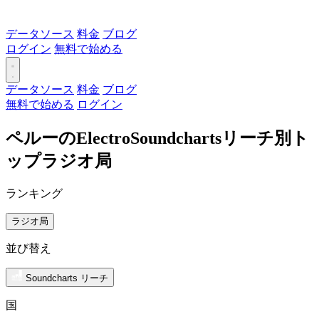
データソース
料金
ブログ
ログイン
無料で始める
データソース
料金
ブログ
無料で始める
ログイン
ペルーのElectroSoundchartsリーチ別ト
ップラジオ局
ランキング
ラジオ局
並び替え
Soundcharts リーチ
国