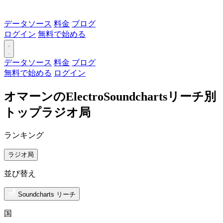
データソース
料金
ブログ
ログイン
無料で始める
データソース
料金
ブログ
無料で始める
ログイン
オマーンのElectroSoundchartsリーチ別
トップラジオ局
ランキング
ラジオ局
並び替え
Soundcharts リーチ
国