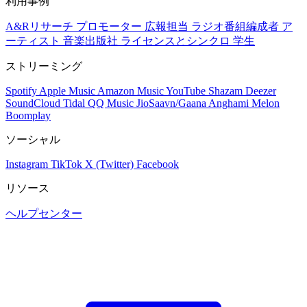
利用事例
A&Rリサーチ
プロモーター
広報担当
ラジオ番組編成者
ア
ーティスト
音楽出版社
ライセンスとシンクロ
学生
ストリーミング
Spotify
Apple Music
Amazon Music
YouTube
Shazam
Deezer
SoundCloud
Tidal
QQ Music
JioSaavn/Gaana
Anghami
Melon
Boomplay
ソーシャル
Instagram
TikTok
X (Twitter)
Facebook
リソース
ヘルプセンター