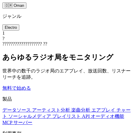
🇴🇲 Oman
ジャンル
Electro
1
?
???????????????????
??
あらゆるラジオ局をモニタリング
世界中の数千のラジオ局のエアプレイ、放送回数、リスナー
リーチを追跡。
無料で始める
製品
データソース
アーティスト分析
楽曲分析
エアプレイ
チャー
ト
ソーシャルメディア
プレイリスト
API
オーディオ機能
MCP サーバー