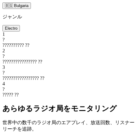
🇧🇬 Bulgaria
ジャンル
Electro
1
?
??????????
??
2
?
????????????????
??
3
?
?????????????????
??
4
?
?????
??
あらゆるラジオ局をモニタリング
世界中の数千のラジオ局のエアプレイ、放送回数、リスナー
リーチを追跡。