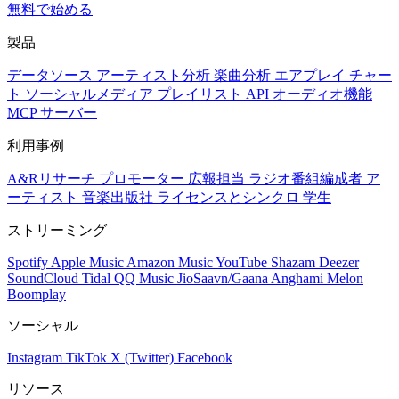
無料で始める
製品
データソース
アーティスト分析
楽曲分析
エアプレイ
チャー
ト
ソーシャルメディア
プレイリスト
API
オーディオ機能
MCP サーバー
利用事例
A&Rリサーチ
プロモーター
広報担当
ラジオ番組編成者
ア
ーティスト
音楽出版社
ライセンスとシンクロ
学生
ストリーミング
Spotify
Apple Music
Amazon Music
YouTube
Shazam
Deezer
SoundCloud
Tidal
QQ Music
JioSaavn/Gaana
Anghami
Melon
Boomplay
ソーシャル
Instagram
TikTok
X (Twitter)
Facebook
リソース