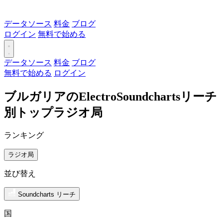
データソース
料金
ブログ
ログイン
無料で始める
データソース
料金
ブログ
無料で始める
ログイン
ブルガリアのElectroSoundchartsリーチ
別トップラジオ局
ランキング
ラジオ局
並び替え
Soundcharts リーチ
国