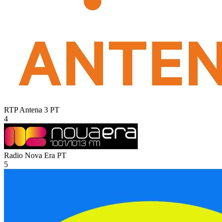
RTP Antena 3
PT
4
Radio Nova Era
PT
5