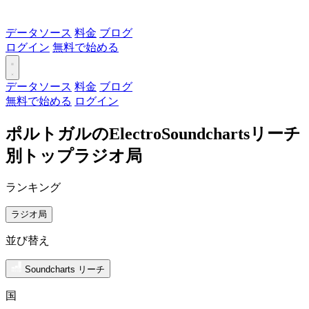
データソース
料金
ブログ
ログイン
無料で始める
データソース
料金
ブログ
無料で始める
ログイン
ポルトガルのElectroSoundchartsリーチ
別トップラジオ局
ランキング
ラジオ局
並び替え
Soundcharts リーチ
国