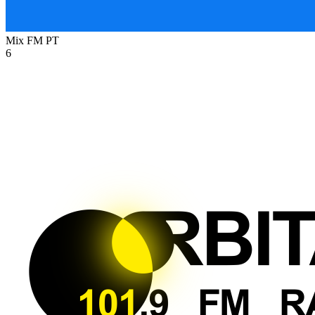
Mix FM
PT
6