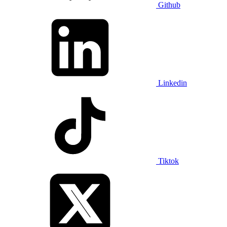
Github
Linkedin
Tiktok