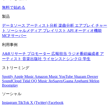
無料で始める
製品
データソース
アーティスト分析
楽曲分析
エアプレイ
チャー
ト
ソーシャルメディア
プレイリスト
API
オーディオ機能
MCP サーバー
利用事例
A&Rリサーチ
プロモーター
広報担当
ラジオ番組編成者
ア
ーティスト
音楽出版社
ライセンスとシンクロ
学生
ストリーミング
Spotify
Apple Music
Amazon Music
YouTube
Shazam
Deezer
SoundCloud
Tidal
QQ Music
JioSaavn/Gaana
Anghami
Melon
Boomplay
ソーシャル
Instagram
TikTok
X (Twitter)
Facebook