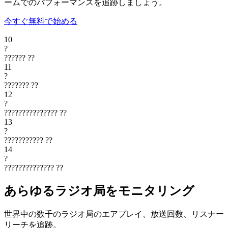
ームでのパフォーマンスを追跡しましょう。
今すぐ無料で始める
10
?
??????
??
11
?
???????
??
12
?
???????????????
??
13
?
???????????
??
14
?
??????????????
??
あらゆるラジオ局をモニタリング
世界中の数千のラジオ局のエアプレイ、放送回数、リスナー
リーチを追跡。