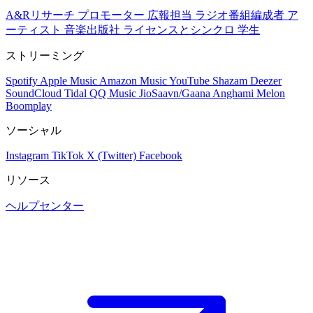
A&Rリサーチ
プロモーター
広報担当
ラジオ番組編成者
ア
ーティスト
音楽出版社
ライセンスとシンクロ
学生
ストリーミング
Spotify
Apple Music
Amazon Music
YouTube
Shazam
Deezer
SoundCloud
Tidal
QQ Music
JioSaavn/Gaana
Anghami
Melon
Boomplay
ソーシャル
Instagram
TikTok
X (Twitter)
Facebook
リソース
ヘルプセンター