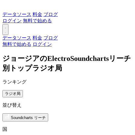
データソース
料金
ブログ
ログイン
無料で始める
データソース
料金
ブログ
無料で始める
ログイン
ジョージアのElectroSoundchartsリーチ
別トップラジオ局
ランキング
ラジオ局
並び替え
Soundcharts リーチ
国