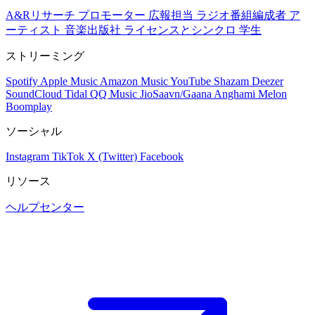
A&Rリサーチ
プロモーター
広報担当
ラジオ番組編成者
ア
ーティスト
音楽出版社
ライセンスとシンクロ
学生
ストリーミング
Spotify
Apple Music
Amazon Music
YouTube
Shazam
Deezer
SoundCloud
Tidal
QQ Music
JioSaavn/Gaana
Anghami
Melon
Boomplay
ソーシャル
Instagram
TikTok
X (Twitter)
Facebook
リソース
ヘルプセンター