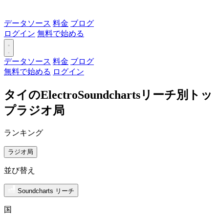
データソース
料金
ブログ
ログイン
無料で始める
データソース
料金
ブログ
無料で始める
ログイン
タイのElectroSoundchartsリーチ別トッ
プラジオ局
ランキング
ラジオ局
並び替え
Soundcharts リーチ
国