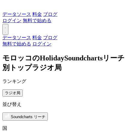
データソース
料金
ブログ
ログイン
無料で始める
データソース
料金
ブログ
無料で始める
ログイン
モロッコのHolidaySoundchartsリーチ
別トップラジオ局
ランキング
ラジオ局
並び替え
Soundcharts リーチ
国