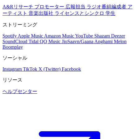
A&Rリサーチ
プロモーター
広報担当
ラジオ番組編成者
ア
ーティスト
音楽出版社
ライセンスとシンクロ
学生
ストリーミング
Spotify
Apple Music
Amazon Music
YouTube
Shazam
Deezer
SoundCloud
Tidal
QQ Music
JioSaavn/Gaana
Anghami
Melon
Boomplay
ソーシャル
Instagram
TikTok
X (Twitter)
Facebook
リソース
ヘルプセンター