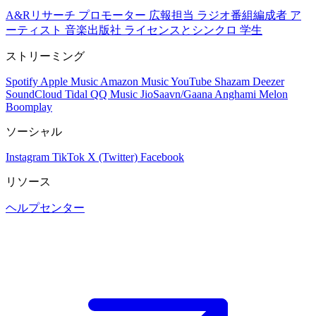
A&Rリサーチ
プロモーター
広報担当
ラジオ番組編成者
ア
ーティスト
音楽出版社
ライセンスとシンクロ
学生
ストリーミング
Spotify
Apple Music
Amazon Music
YouTube
Shazam
Deezer
SoundCloud
Tidal
QQ Music
JioSaavn/Gaana
Anghami
Melon
Boomplay
ソーシャル
Instagram
TikTok
X (Twitter)
Facebook
リソース
ヘルプセンター