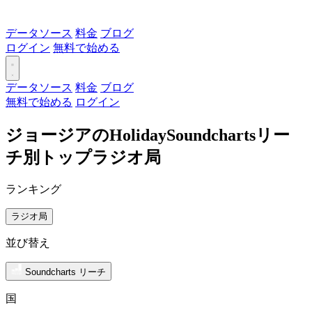
データソース
料金
ブログ
ログイン
無料で始める
データソース
料金
ブログ
無料で始める
ログイン
ジョージアのHolidaySoundchartsリー
チ別トップラジオ局
ランキング
ラジオ局
並び替え
Soundcharts リーチ
国